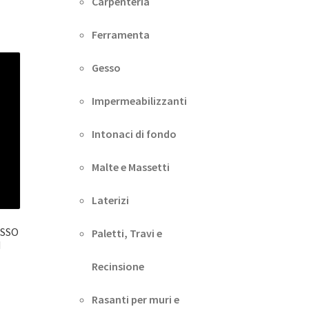
Carpenteria
Ferramenta
Gesso
Impermeabilizzanti
Intonaci di fondo
Malte e Massetti
Laterizi
ESSO
Paletti, Travi e
M
Recinsione
Rasanti per muri e