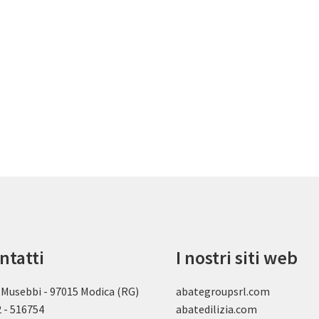
ntatti
I nostri siti web
 Musebbi - 97015 Modica (RG)
abategroupsrl.com
 - 516754
abatedilizia.com