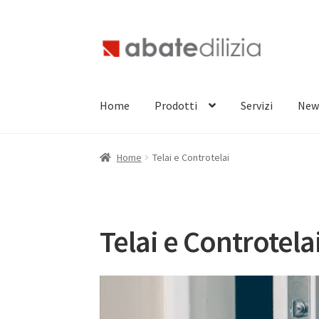
Vai
Vai
alla
al
navigazione
contenuto
Home
Prodotti
Servizi
New
Home
Telai e Controtelai
Telai e Controtela