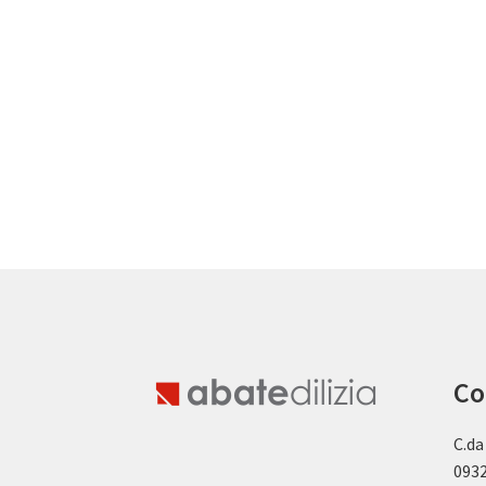
Co
C.da
0932