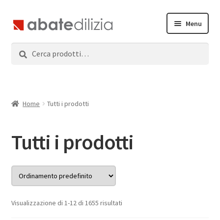
Vai
Vai
Menu
alla
al
navigazione
contenuto
Cerca:
Cerca
Home
Espandi
Prodotti
il
menu
Servizi
Home
Tutti i prodotti
child
News
Tutti i prodotti
Contatti
Accedi
Visualizzazione di 1-12 di 1655 risultati
Registrati