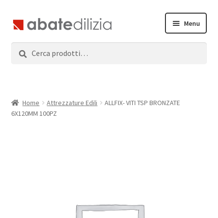
Vai
Vai
Menu
alla
al
navigazione
contenuto
Cerca:
Cerca
Home
Espandi
Prodotti
il
menu
Servizi
Home
Attrezzature Edili
ALLFIX- VITI TSP BRONZATE
child
6X120MM 100PZ
News
Contatti
Accedi
Registrati