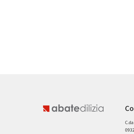
Co
C.da
0932