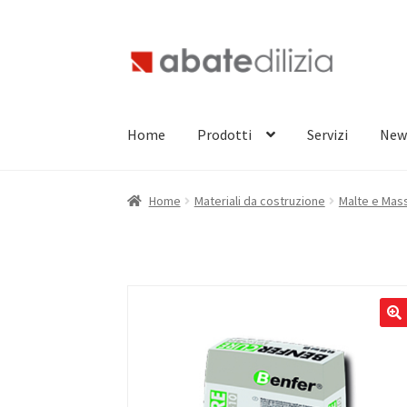
Vai
Vai
alla
al
navigazione
contenuto
Home
Prodotti
Servizi
New
Home
Materiali da costruzione
Malte e Mass