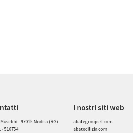
ntatti
I nostri siti web
 Musebbi - 97015 Modica (RG)
abategroupsrl.com
 - 516754
abatedilizia.com