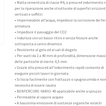
• Malta cementizia di classe R4, a presa ed indurimento r
per la riparazione anche strutturale di superfici orizzont
verticali e soffitti
• Impermeabile all’acqua, impedisce la corrosione dei ferr
armatura
• Impedisce il passaggio del CO2
• Indurisce con un basso ritiro e senza fessure anche
sottoposta a carico dinamico
• Resistente al gelo ed ai sali di disgelo
• Per vuoti da 2 a 40 mm di profondità, dimensione mas
delle particelle di inerte: 0,5 mm
• Grazie alla presa ed all’indurimento rapidi consente di
eseguire piccoli lavori in giornata
• Si liscia facilmente con frattazzo o spugna umida e no
necessita di essere rasata
• BENFERCURE-VARIO-40 applicabile anche a spruzzo
• Permeabile al vapore acqueo
• A bassisima emissione di sostanze organiche volatili