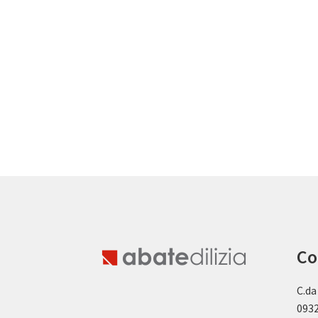
Co
C.da
0932