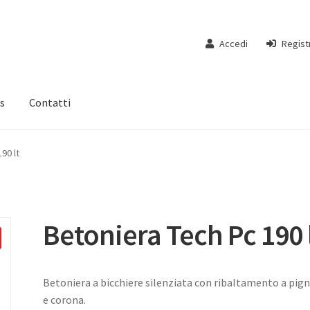
Accedi
Regist
s
Contatti
90 lt
Betoniera Tech Pc 190 
Betoniera a bicchiere silenziata con ribaltamento a pig
e corona.