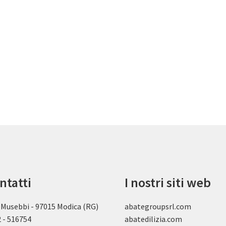
ntatti
I nostri siti web
 Musebbi - 97015 Modica (RG)
abategroupsrl.com
 - 516754
abatedilizia.com