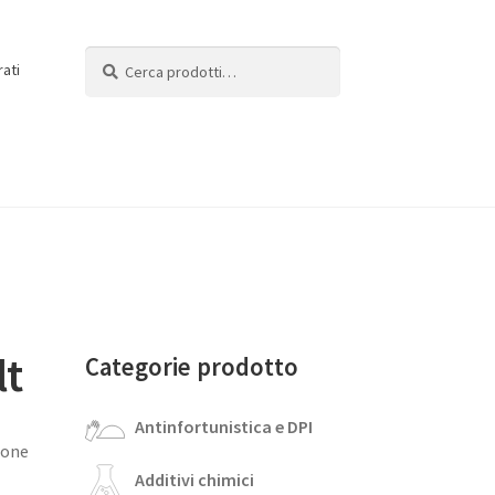
Cerca:
Cerca
rati
lt
Categorie prodotto
Antinfortunistica e DPI
none
Additivi chimici