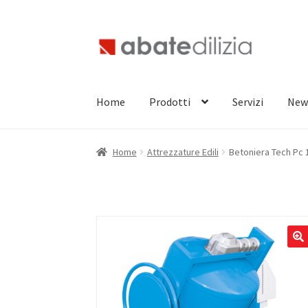
Vai
Vai
alla
al
navigazione
contenuto
Home
Prodotti
Servizi
New
Home
Attrezzature Edili
Betoniera Tech Pc 1