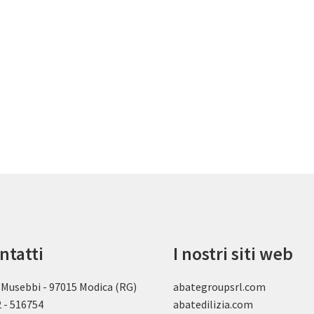
ntatti
I nostri siti web
 Musebbi - 97015 Modica (RG)
abategroupsrl.com
 - 516754
abatedilizia.com