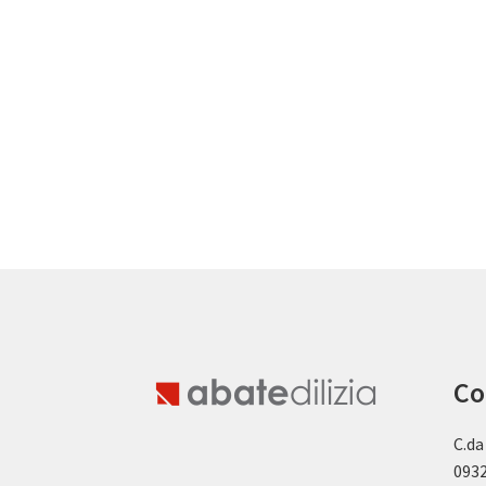
Co
C.da
0932