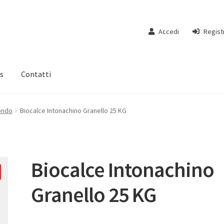
Accedi
Regist
s
Contatti
fondo
Biocalce Intonachino Granello 25 KG
Biocalce Intonachino
Granello 25 KG