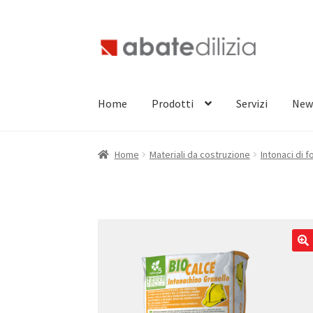
Vai
Vai
alla
al
navigazione
contenuto
Home
Prodotti
Servizi
New
Home
Materiali da costruzione
Intonaci di 