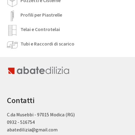
Pozzetti e Cisterne
Profili per Piastrelle
Telai e Controtelai
Tubi e Raccordi di scarico
Contatti
C.da Musebbi - 97015 Modica (RG)
0932 - 516754
abatedilizia@gmail.com