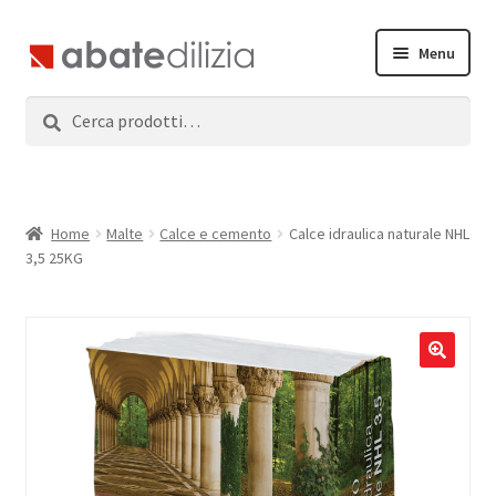
Vai
Vai
Menu
alla
al
navigazione
contenuto
Cerca:
Cerca
Home
Espandi
Prodotti
il
menu
Servizi
Home
Malte
Calce e cemento
Calce idraulica naturale NHL
child
3,5 25KG
News
Contatti
Accedi
Registrati