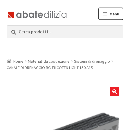
Vai
Vai
Menu
alla
al
navigazione
contenuto
Cerca:
Cerca
Home
Espandi
Prodotti
il
menu
Servizi
Home
Materiali da costruzione
Sistemi di drenaggio
child
CANALE DI DRENAGGIO BG-FILCOTEN LIGHT 150 A15
News
Contatti
Accedi
Registrati