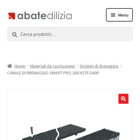
Vai
Vai
Menu
alla
al
navigazione
contenuto
Cerca:
Cerca
Home
Espandi
Prodotti
il
menu
Servizi
Home
Materiali da costruzione
Sistemi di drenaggio
child
CANALE DI DRENAGGIO SMART PRO 200 H275 D400
News
Contatti
Accedi
Registrati