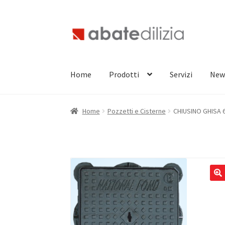
Vai
Vai
alla
al
navigazione
contenuto
Home
Prodotti
Servizi
New
Home
Pozzetti e Cisterne
CHIUSINO GHISA 6