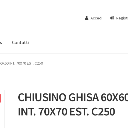
Accedi
Regist
s
Contatti
0X60 INT. 70X70 EST. C250
CHIUSINO GHISA 60X6
INT. 70X70 EST. C250