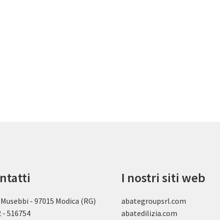
ntatti
I nostri siti web
 Musebbi - 97015 Modica (RG)
abategroupsrl.com
 - 516754
abatedilizia.com