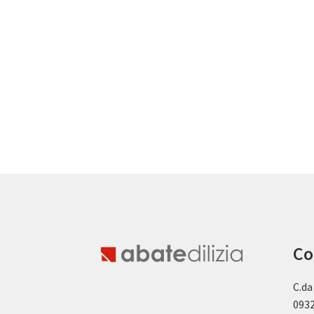
Co
C.da
0932