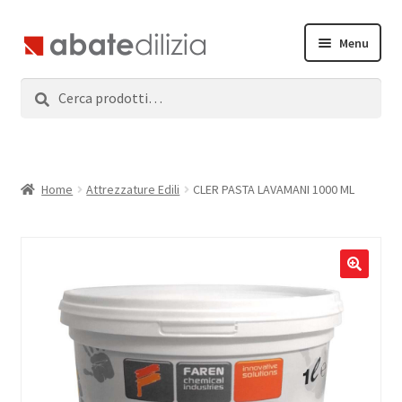
Vai
Vai
Menu
alla
al
navigazione
contenuto
Cerca:
Cerca
Home
Espandi
Prodotti
il
menu
Servizi
Home
Attrezzature Edili
CLER PASTA LAVAMANI 1000 ML
child
News
Contatti
Accedi
Registrati