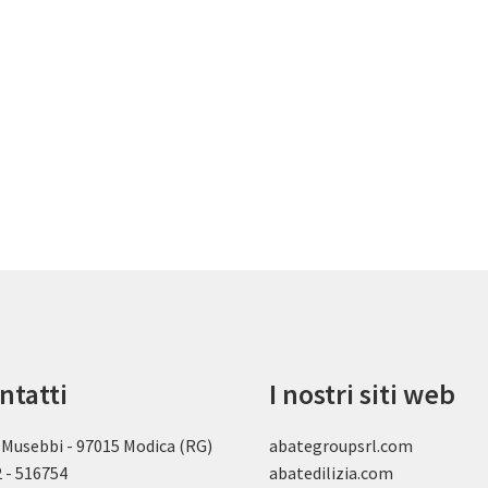
ntatti
I nostri siti web
 Musebbi - 97015 Modica (RG)
abategroupsrl.com
 - 516754
abatedilizia.com