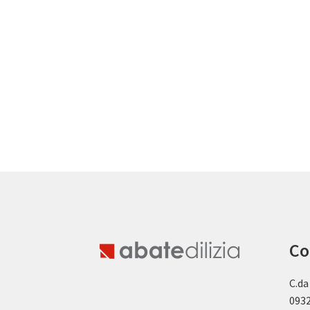
Co
C.da
0932