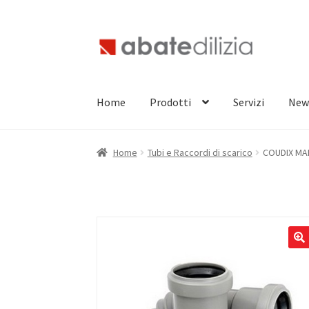
Vai
Vai
alla
al
navigazione
contenuto
Home
Prodotti
Servizi
New
Home
Tubi e Raccordi di scarico
COUDIX MAN