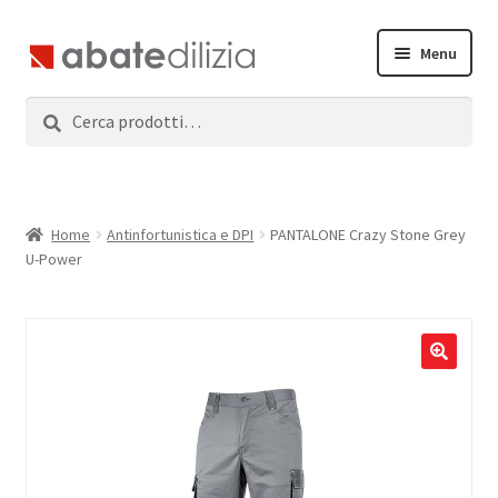
Vai
Vai
Menu
alla
al
navigazione
contenuto
Cerca:
Cerca
Home
Espandi
Prodotti
il
menu
Servizi
Home
Antinfortunistica e DPI
PANTALONE Crazy Stone Grey
child
U-Power
News
Contatti
Accedi
Registrati