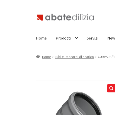
Vai
Vai
alla
al
navigazione
contenuto
Home
Prodotti
Servizi
New
Home
Tubi e Raccordi di scarico
CURVA 30° 