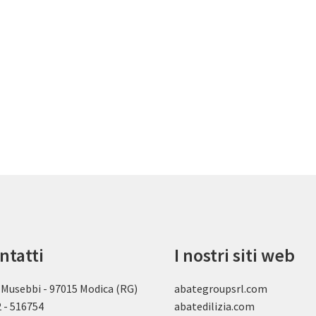
ntatti
I nostri siti web
 Musebbi - 97015 Modica (RG)
abategroupsrl.com
 - 516754
abatedilizia.com