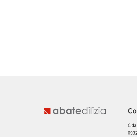
Co
C.da
0932