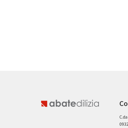
Co
C.da
0932