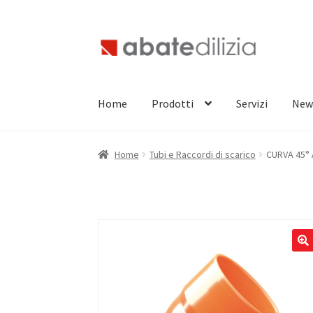
Vai
Vai
alla
al
navigazione
contenuto
Home
Prodotti
Servizi
New
Home
Tubi e Raccordi di scarico
CURVA 45° 