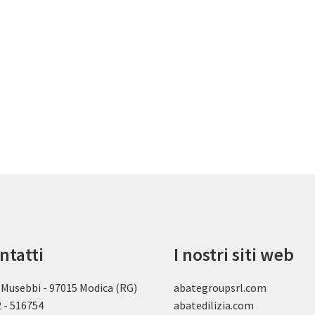
ntatti
I nostri siti web
 Musebbi - 97015 Modica (RG)
abategroupsrl.com
 - 516754
abatedilizia.com