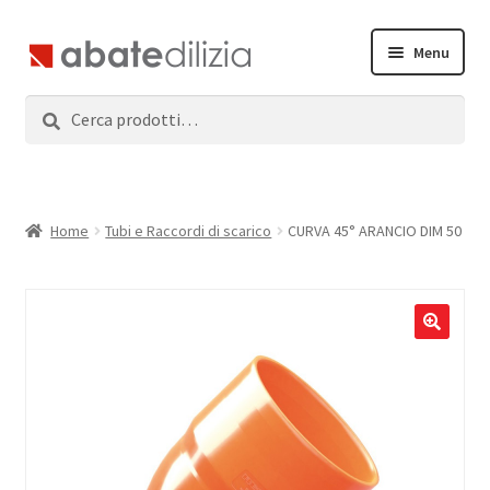
Vai
Vai
Menu
alla
al
navigazione
contenuto
Cerca:
Cerca
Home
Espandi
Prodotti
il
menu
Servizi
Home
Tubi e Raccordi di scarico
CURVA 45° ARANCIO DIM 50
child
News
Contatti
Accedi
Registrati