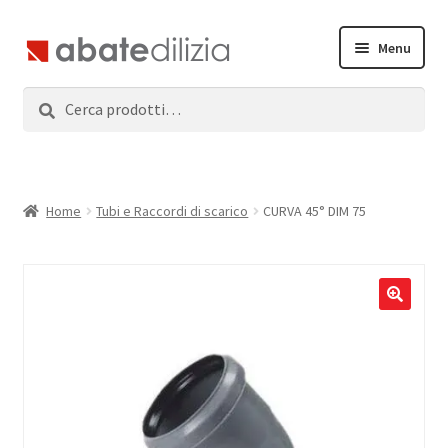
Vai
Vai
Menu
alla
al
navigazione
contenuto
Cerca:
Cerca
Home
Espandi
Prodotti
il
menu
Servizi
Home
Tubi e Raccordi di scarico
CURVA 45° DIM 75
child
News
Contatti
Accedi
Registrati