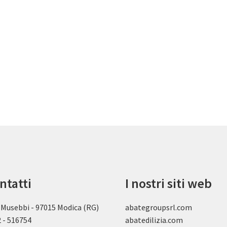
ntatti
I nostri siti web
 Musebbi - 97015 Modica (RG)
abategroupsrl.com
 - 516754
abatedilizia.com