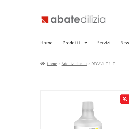
Vai
Vai
alla
al
navigazione
contenuto
Home
Prodotti
Servizi
New
Home
Additivi chimici
DECAVIL T 1 LT