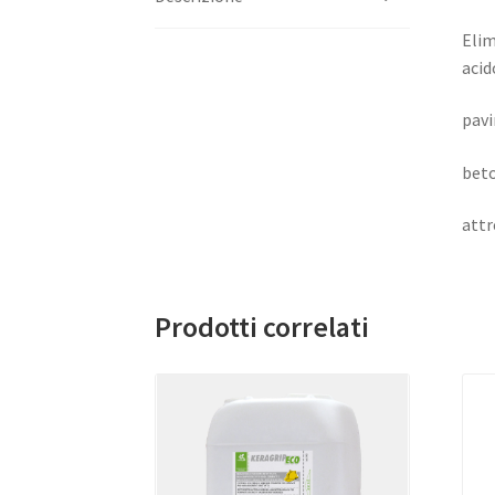
Elim
acid
pavi
beto
attr
Prodotti correlati