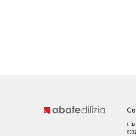
Co
C.da
0932