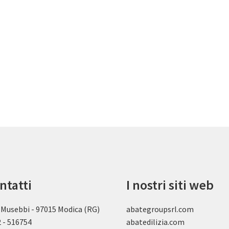
ntatti
I nostri siti web
 Musebbi - 97015 Modica (RG)
abategroupsrl.com
 - 516754
abatedilizia.com