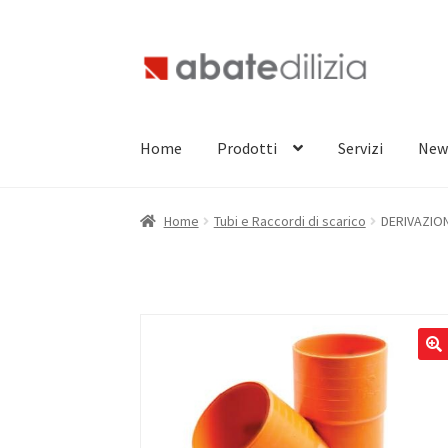
Vai
Vai
alla
al
navigazione
contenuto
Home
Prodotti
Servizi
New
Home
Tubi e Raccordi di scarico
DERIVAZION