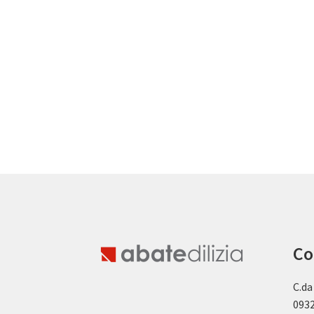
Co
C.da
0932