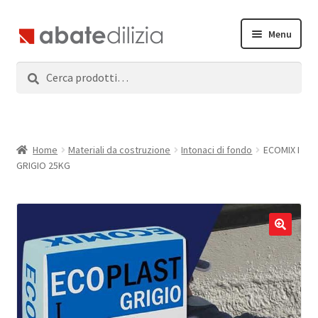
Vai
Vai
Menu
alla
al
navigazione
contenuto
Cerca:
Cerca
Home
Espandi
Prodotti
il
menu
Servizi
Home
Materiali da costruzione
Intonaci di fondo
ECOMIX I
child
GRIGIO 25KG
News
Contatti
Accedi
Registrati