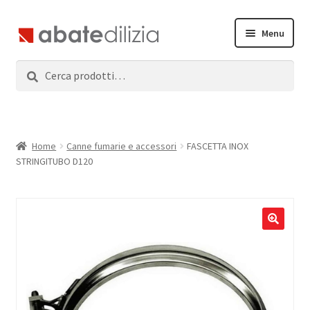
Vai
Vai
Menu
alla
al
navigazione
contenuto
Cerca:
Cerca
Home
Espandi
Prodotti
il
menu
Servizi
Home
Canne fumarie e accessori
FASCETTA INOX
child
STRINGITUBO D120
News
Contatti
Accedi
Registrati