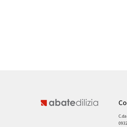
Co
C.da
0932