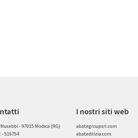
ntatti
I nostri siti web
 Musebbi - 97015 Modica (RG)
abategroupsrl.com
 - 516754
abatedilizia.com