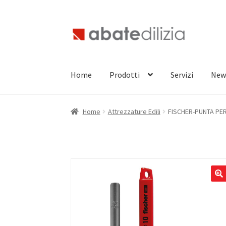
Vai
Vai
alla
al
navigazione
contenuto
Home
Prodotti
Servizi
New
Home
Attrezzature Edili
FISCHER-PUNTA PER