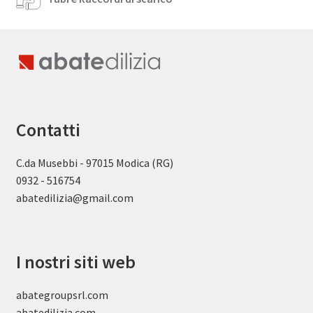
Contatti
C.da Musebbi - 97015 Modica (RG)
0932 - 516754
abatedilizia@gmail.com
I nostri siti web
abategroupsrl.com
abatedilizia.com