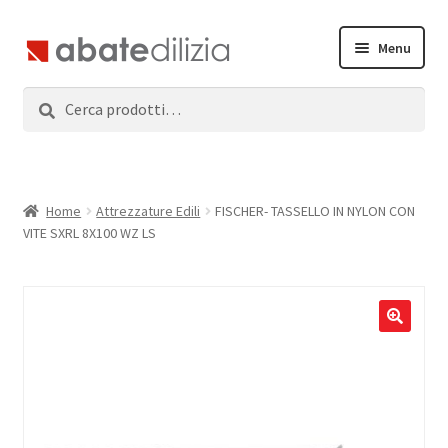
Vai
Vai
Menu
alla
al
navigazione
contenuto
Cerca:
Cerca
Home
Espandi
Prodotti
il
menu
Servizi
Home
Attrezzature Edili
FISCHER- TASSELLO IN NYLON CON
child
VITE SXRL 8X100 WZ LS
News
Contatti
Accedi
Registrati