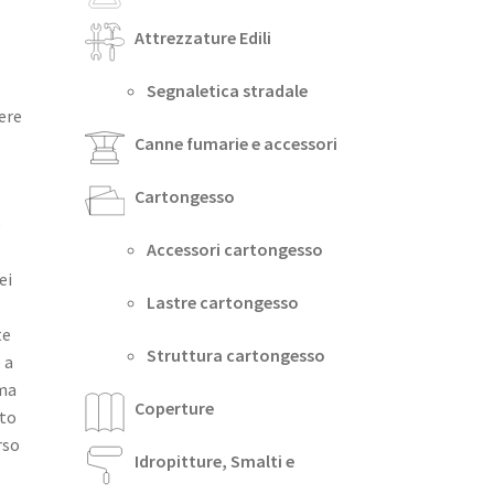
Attrezzature Edili
Segnaletica stradale
ere
Canne fumarie e accessori
Cartongesso
e
Accessori cartongesso
ei
Lastre cartongesso
te
Struttura cartongesso
 a
rma
Coperture
nto
rso
Idropitture, Smalti e