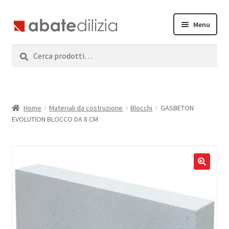
Vai
Vai
Menu
alla
al
navigazione
contenuto
Cerca:
Cerca
Home
Espandi
Prodotti
il
menu
Servizi
Home
Materiali da costruzione
Blocchi
GASBETON
child
EVOLUTION BLOCCO DA 8 CM
News
Contatti
Accedi
Registrati