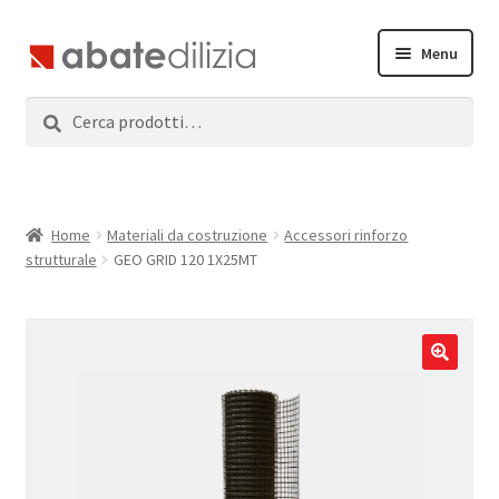
Vai
Vai
Menu
alla
al
navigazione
contenuto
Cerca:
Cerca
Home
Espandi
Prodotti
il
menu
Servizi
Home
Materiali da costruzione
Accessori rinforzo
child
strutturale
GEO GRID 120 1X25MT
News
Contatti
Accedi
Registrati