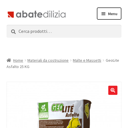
Vai
Vai
Menu
alla
al
navigazione
contenuto
Cerca:
Cerca
Home
Espandi
Prodotti
il
menu
Servizi
Home
Materiali da costruzione
Malte e Massetti
GeoLite
child
Asfalto 25 KG
News
Contatti
Accedi
Registrati