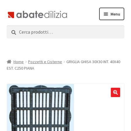
Vai
Vai
Menu
alla
al
navigazione
contenuto
Cerca:
Cerca
Home
Espandi
Prodotti
il
menu
Servizi
Home
Pozzetti e Cisterne
GRIGLIA GHISA 30X30 INT. 40X40
child
EST. C250 PIANA
News
Contatti
Accedi
Registrati