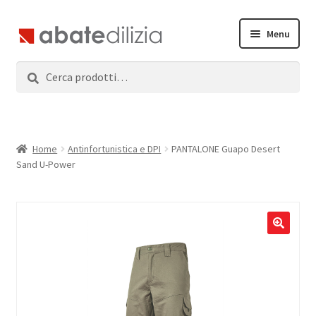
Vai
Vai
Menu
alla
al
navigazione
contenuto
Cerca:
Cerca
Home
Espandi
Prodotti
il
menu
Servizi
Home
Antinfortunistica e DPI
PANTALONE Guapo Desert
child
Sand U-Power
News
Contatti
Accedi
Registrati