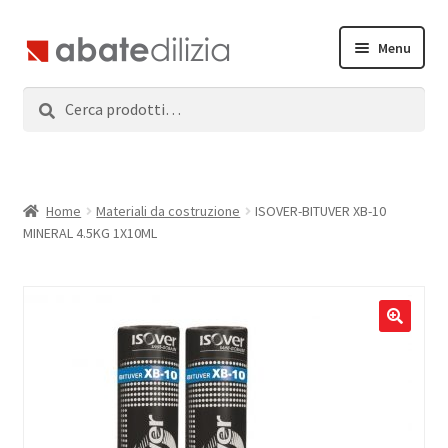
Vai
Vai
Menu
alla
al
navigazione
contenuto
Cerca:
Cerca
Home
Espandi
Prodotti
il
menu
Servizi
Home
Materiali da costruzione
ISOVER-BITUVER XB-10
child
MINERAL 4.5KG 1X10ML
News
Contatti
Accedi
Registrati