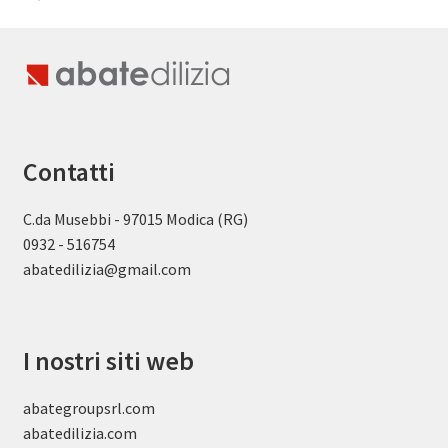
Contatti
C.da Musebbi - 97015 Modica (RG)
0932 - 516754
abatedilizia@gmail.com
I nostri siti web
abategroupsrl.com
abatedilizia.com