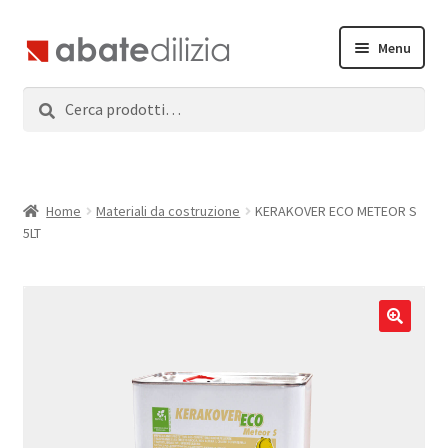
Vai
Vai
Menu
alla
al
navigazione
contenuto
Cerca:
Cerca
Home
Espandi
Prodotti
il
menu
Servizi
Home
Materiali da costruzione
KERAKOVER ECO METEOR S
child
5LT
News
Contatti
Accedi
Registrati