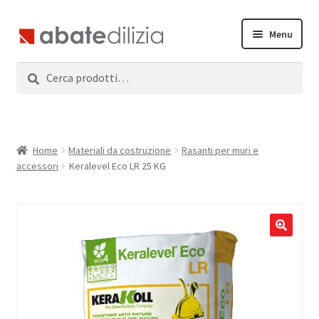
Vai
Vai
Menu
alla
al
navigazione
contenuto
Cerca:
Cerca
Home
Espandi
Prodotti
il
menu
Servizi
Home
Materiali da costruzione
Rasanti per muri e
child
accessori
Keralevel Eco LR 25 KG
News
Contatti
Accedi
Registrati