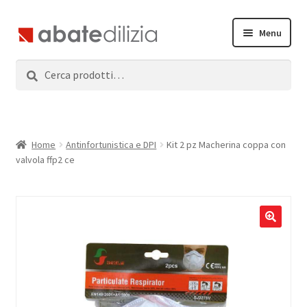
Vai
Vai
Menu
alla
al
navigazione
contenuto
Cerca:
Cerca
Home
Espandi
Prodotti
il
menu
Servizi
Home
Antinfortunistica e DPI
Kit 2 pz Macherina coppa con
child
valvola ffp2 ce
News
Contatti
Accedi
Registrati