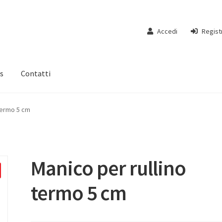
Accedi
Regist
s
Contatti
 termo 5 cm
Manico per rullino
termo 5 cm