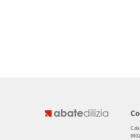
Co
C.da
0932