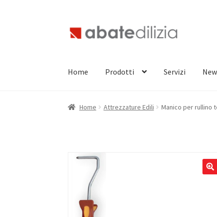
Vai
Vai
alla
al
navigazione
contenuto
Home
Prodotti
Servizi
New
Home
Attrezzature Edili
Manico per rullino