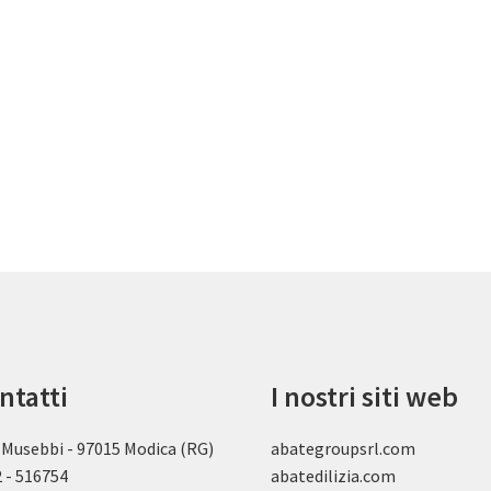
ntatti
I nostri siti web
 Musebbi - 97015 Modica (RG)
abategroupsrl.com
 - 516754
abatedilizia.com