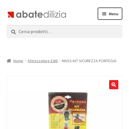
Vai
Vai
Menu
alla
al
navigazione
contenuto
Cerca:
Cerca
Home
Espandi
Prodotti
il
menu
Servizi
Home
Attrezzature Edili
MASS-KIT SICUREZZA PONTEGGI
child
News
Contatti
Accedi
Registrati