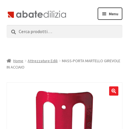
Vai
Vai
Menu
alla
al
navigazione
contenuto
Cerca:
Cerca
Home
Espandi
Prodotti
il
menu
Servizi
Home
Attrezzature Edili
MASS-PORTA MARTELLO GIREVOLE
child
IN ACCIAIO
News
Contatti
Accedi
Registrati