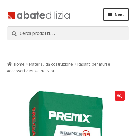
Vai
Vai
Menu
alla
al
navigazione
contenuto
Cerca:
Cerca
Home
Espandi
Prodotti
il
menu
Servizi
Home
Materiali da costruzione
Rasanti per muri e
child
accessori
MEGAPREM NF
News
Contatti
Accedi
Registrati