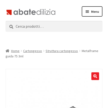
Vai
Vai
Menu
alla
al
navigazione
contenuto
Cerca:
Cerca
Home
Espandi
Prodotti
il
menu
Servizi
Home
Cartongesso
Struttura cartongesso
Metalframe
child
guida 75 3ml
News
Contatti
Accedi
Registrati