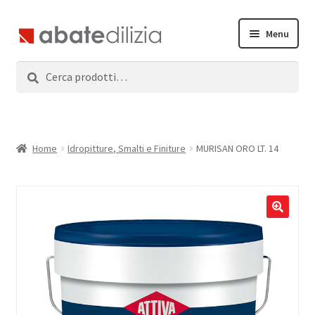
Vai
Vai
Menu
alla
al
navigazione
contenuto
Cerca:
Cerca
Home
Espandi
Prodotti
il
menu
Servizi
Home
Idropitture, Smalti e Finiture
MURISAN ORO LT. 14
child
News
Contatti
Accedi
Registrati