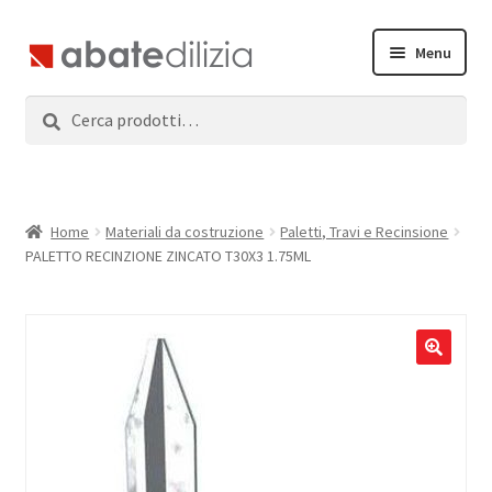
Vai
Vai
Menu
alla
al
navigazione
contenuto
Cerca:
Cerca
Home
Espandi
Prodotti
il
menu
Servizi
Home
Materiali da costruzione
Paletti, Travi e Recinsione
child
PALETTO RECINZIONE ZINCATO T30X3 1.75ML
News
Contatti
Accedi
Registrati