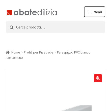
Vai
Vai
Menu
alla
al
navigazione
contenuto
Cerca:
Cerca
Home
Espandi
Prodotti
il
menu
Servizi
Home
Profili per Piastrelle
Paraspigoli PVC bianco
child
35x35x3000
News
Contatti
Accedi
Registrati