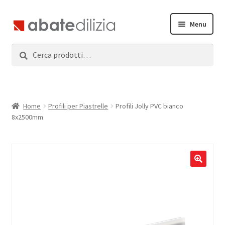
Vai
Vai
Menu
alla
al
navigazione
contenuto
Cerca:
Cerca
Home
Espandi
Prodotti
il
menu
Servizi
Home
Profili per Piastrelle
Profili Jolly PVC bianco
child
8x2500mm
News
Contatti
Accedi
Registrati