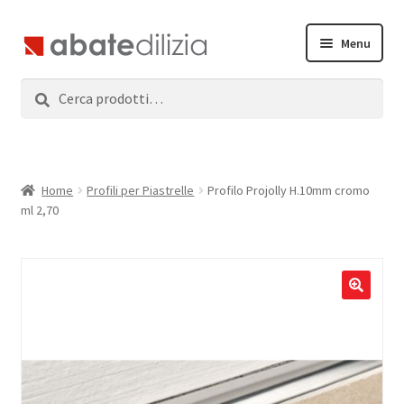
Vai
Vai
Menu
alla
al
navigazione
contenuto
Cerca:
Cerca
Home
Espandi
Prodotti
il
menu
Servizi
Home
Profili per Piastrelle
Profilo Projolly H.10mm cromo
child
ml 2,70
News
Contatti
Accedi
Registrati