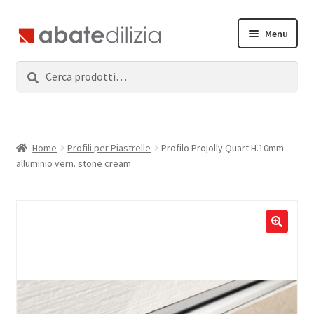
Vai
Vai
Menu
alla
al
navigazione
contenuto
Cerca:
Cerca
Home
Espandi
Prodotti
il
menu
Servizi
Home
Profili per Piastrelle
Profilo Projolly Quart H.10mm
child
alluminio vern. stone cream
News
Contatti
Accedi
Registrati