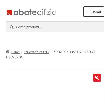
Vai
Vai
Menu
alla
al
navigazione
contenuto
Cerca:
Cerca
Home
Espandi
Prodotti
il
menu
Servizi
Home
Attrezzature Edili
PUNTA IN ACCIAIO SDS PLUS II
child
10/150/210
News
Contatti
Accedi
Registrati