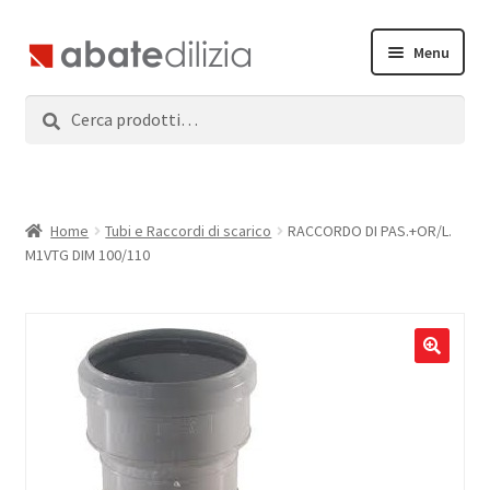
Vai
Vai
Menu
alla
al
navigazione
contenuto
Cerca:
Cerca
Home
Espandi
Prodotti
il
menu
Servizi
Home
Tubi e Raccordi di scarico
RACCORDO DI PAS.+OR/L.
child
M1VTG DIM 100/110
News
Contatti
Accedi
Registrati