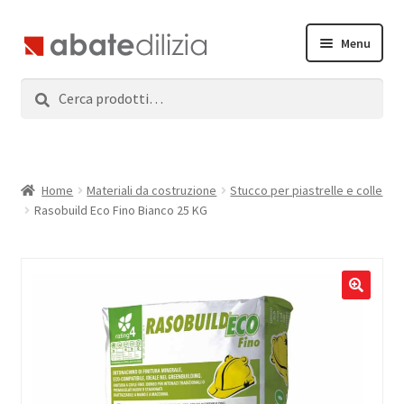
Vai
Vai
Menu
alla
al
navigazione
contenuto
Cerca:
Cerca
Home
Espandi
Prodotti
il
menu
Servizi
Home
Materiali da costruzione
Stucco per piastrelle e colle
child
Rasobuild Eco Fino Bianco 25 KG
News
Contatti
Accedi
Registrati