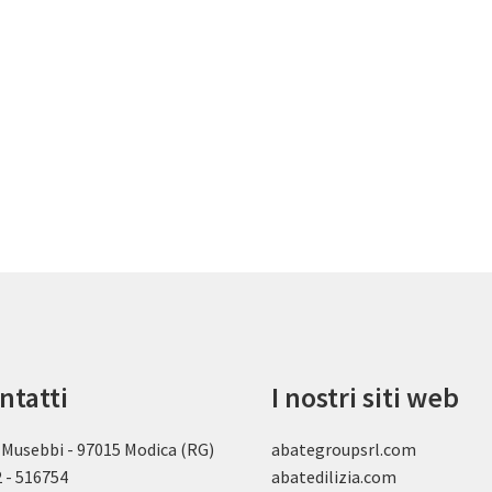
ntatti
I nostri siti web
 Musebbi - 97015 Modica (RG)
abategroupsrl.com
 - 516754
abatedilizia.com