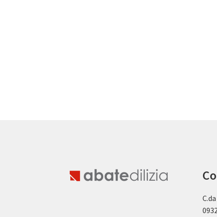
Co
C.da
0932