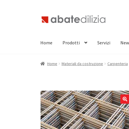
Vai
Vai
alla
al
navigazione
contenuto
Home
Prodotti
Servizi
New
Home
Materiali da costruzione
Carpenteria