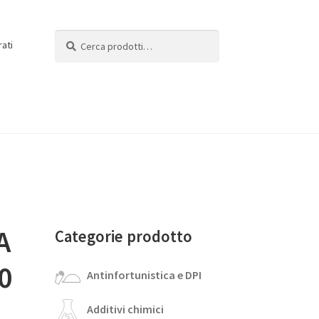
Cerca:
Cerca
rati
A
Categorie prodotto
0
Antinfortunistica e DPI
Additivi chimici