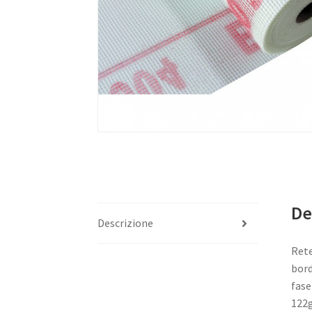
De
Descrizione
Rete
bord
fase
122g