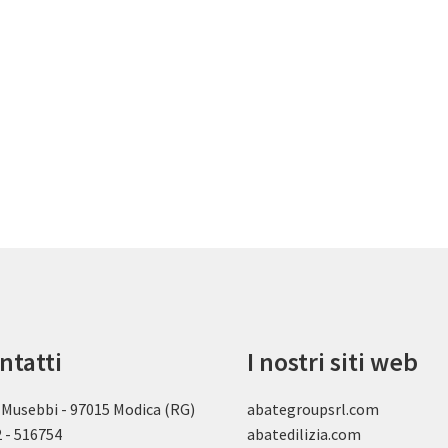
ntatti
I nostri siti web
 Musebbi - 97015 Modica (RG)
abategroupsrl.com
 - 516754
abatedilizia.com