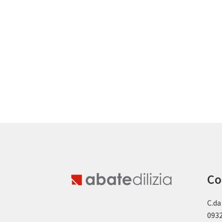
Co
C.da
0932