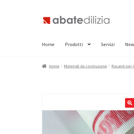
Vai
Vai
alla
al
navigazione
contenuto
Home
Prodotti
Servizi
New
Home
Materiali da costruzione
Rasanti per 