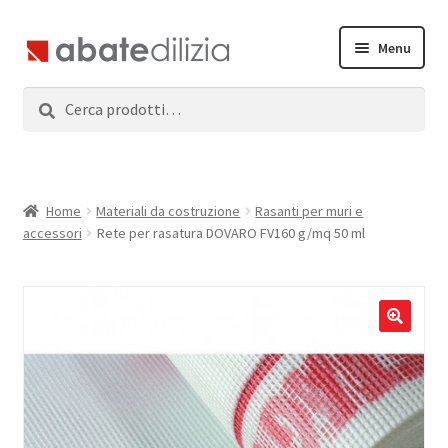
Vai
Vai
Menu
alla
al
navigazione
contenuto
Cerca:
Cerca
Home
Espandi
Prodotti
il
menu
Servizi
Home
Materiali da costruzione
Rasanti per muri e
child
accessori
Rete per rasatura DOVARO FV160 g/mq 50 ml
News
Contatti
Accedi
Registrati